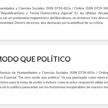
anidades y Ciencias Sociales ISSN 0718-655x / Online ISSN 0719-369
Republicanismo y Teoría Democrática Agonal” En las últimas décadas
ra ser un predominio hegemónico del liberalismo, en al menos tres direcci
 comunidad. Dentro de estas, dos destacan por la amplitud de su crítica.
MODO QUE POLÍTICO
 Revista de Humanidades y Ciencias Sociales ISSN 0718-655x / Onli
o Especial “De otro modo que político”. Ya sea planteada como mera es
nismo para la toma de poder o incluso como la única respuesta válida a l
ica y/o lo político parecerían ser los horizontes insuperables de nuestro ti