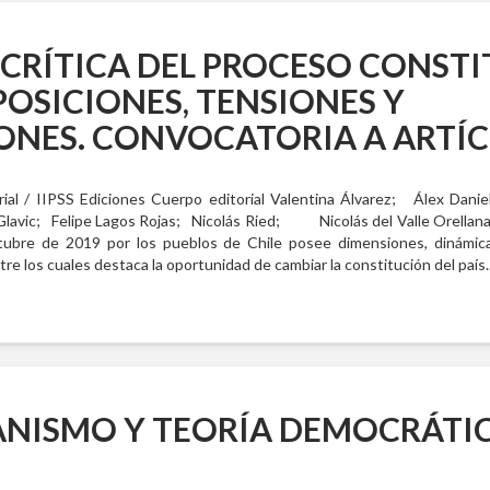
 CRÍTICA DEL PROCESO CONST
 POSICIONES, TENSIONES Y
ONES. CONVOCATORIA A ARTÍ
rial / IIPSS Ediciones Cuerpo editorial Valentina Álvarez; Álex Daniel
avic; Felipe Lagos Rojas; Nicolás Ried; Nicolás del Valle Orellana; L
ctubre de 2019 por los pueblos de Chile posee dimensiones, dinámic
tre los cuales destaca la oportunidad de cambiar la constitución del país
ANISMO Y TEORÍA DEMOCRÁTI