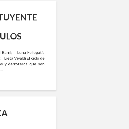
ITUYENTE
CULOS
 Barril; Luna Follegati;
ieta Vivaldi El ciclo de
as y derroteros que son
.…
CA