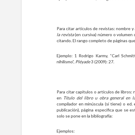
Para citar artículos de revistas: nombre y a
la revista
(en cursiva) número o volumen de
citando. El rango completo de páginas que o
Ejemplo: 1 Rodrigo Karmy, “Carl Schmitt 
nihilismo”,
Pléyade
3 (2009): 27.
Para citar capítulos o artículos de libros: 
en
Título del libro u obra general en 
compilador en minúscula (si tiene) o ed. e
publicación), página específica que se e
solo se pone en la bibliografía:
Ejemplos: