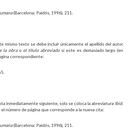
humana
(Barcelona: Paidós, 1996), 211.
te mismo texto se debe incluir únicamente el apellido del autor
de la obra
o
el título abreviado
si este es demasiado largo (en
página correspondiente:
55.
nota inmediatamente siguiente, solo se coloca la abreviatura
Ibíd.
or el número de página que corresponde a la nueva cita:
humana
(Barcelona: Paidós, 1996), 211.