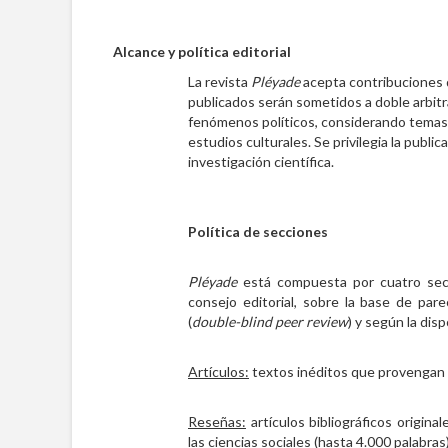
Alcance y política editorial
La revista
Pléyade
acepta contribuciones de
publicados serán sometidos a doble arbitra
fenómenos políticos, considerando temas ligad
estudios culturales. Se privilegia la publi
investigación científica.
Política de secciones
Pléyade
está compuesta por cuatro secci
consejo editorial, sobre la base de pa
(
double-blind peer review
) y según la dis
Artículos:
textos inéditos que provengan d
Reseñas:
artículos bibliográficos origina
las ciencias sociales (hasta 4.000 palabras