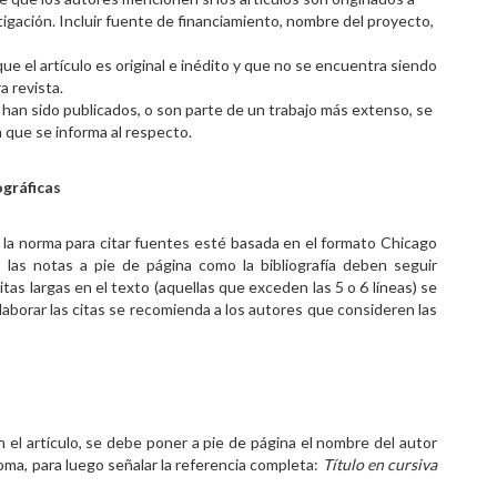
tigación. Incluir fuente de financiamiento, nombre del proyecto,
ue el artículo es original e inédito y que no se encuentra siendo
a revista.
 han sido publicados, o son parte de un trabajo más extenso, se
a que se informa al respecto.
ográficas
ue la norma para citar fuentes esté basada en el formato Chicago
o las notas a pie de página como la bibliografía deben seguir
as largas en el texto (aquellas que exceden las 5 o 6 líneas) se
borar las citas se recomienda a los autores que consideren las
n el artículo, se debe poner a pie de página el nombre del autor
oma, para luego señalar la referencia completa:
Título en cursiva
: