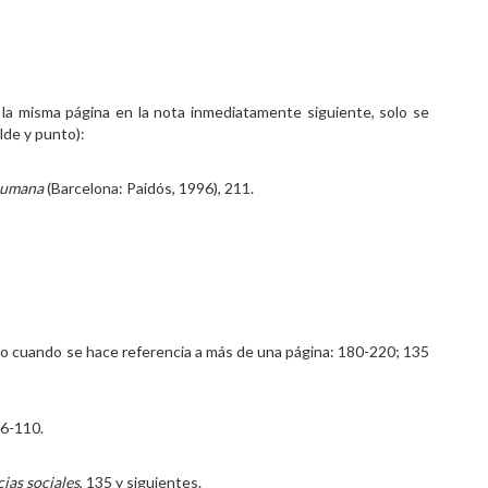
y la misma página en la nota inmediatamente siguiente, solo se
ilde y punto):
humana
(Barcelona: Paidós, 1996), 211.
odo cuando se hace referencia a más de una página: 180-220; 135
06-110.
cias sociales
, 135 y siguientes.