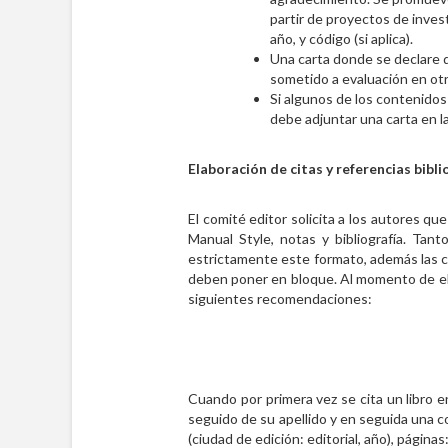
partir de proyectos de inves
año, y código (si aplica).
Una carta donde se declare q
sometido a evaluación en otr
Si algunos de los contenidos
debe adjuntar una carta en l
Elaboración de citas y referencias bibli
El comité editor solicita a los autores q
Manual Style, notas y bibliografía. Tant
estrictamente este formato, además las cit
deben poner en bloque. Al momento de ela
siguientes recomendaciones:
Cuando por primera vez se cita un libro e
seguido de su apellido y en seguida una c
(ciudad de edición: editorial, año), páginas