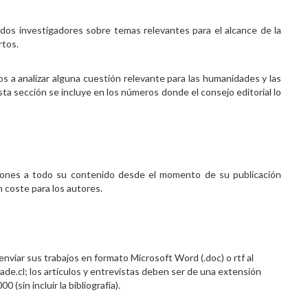
os investigadores sobre temas relevantes para el alcance de la
rtos.
s a analizar alguna cuestión relevante para las humanidades y las
Esta sección se incluye en los números donde el consejo editorial lo
icciones a todo su contenido desde el momento de su publicación
n coste para los autores.
viar sus trabajos en formato Microsoft Word (.doc) o rtf al
de.cl; los artículos y entrevistas deben ser de una extensión
(sin incluir la bibliografía).