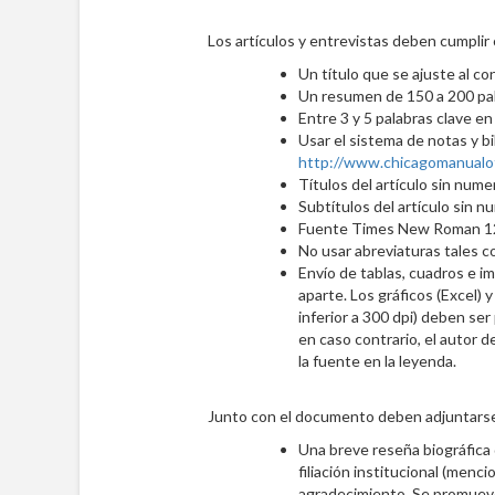
Los artículos y entrevistas deben cumplir 
Un título que se ajuste al co
Un resumen de 150 a 200 pala
Entre 3 y 5 palabras clave en
Usar el sistema de notas y bi
http://www.chicagomanualofs
Títulos del artículo sin nume
Subtítulos del artículo sin n
Fuente Times New Roman 1
No usar abreviaturas tales 
Envío de tablas, cuadros e i
aparte. Los gráficos (Excel) 
inferior a 300 dpi) deben ser
en caso contrario, el autor 
la fuente en la leyenda.
Junto con el documento deben adjuntarse
Una breve reseña biográfica q
filiación institucional (menci
agradecimiento. Se promueve 