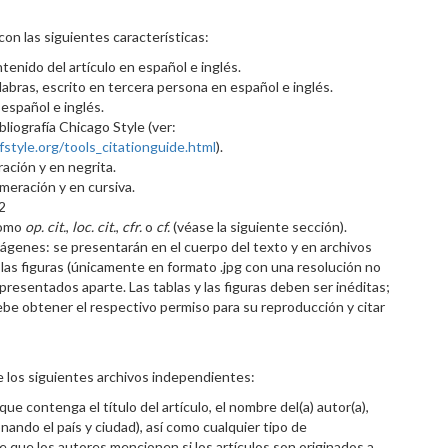
con las siguientes características:
ntenido del artículo en español e inglés.
bras, escrito en tercera persona en español e inglés.
 español e inglés.
bliografía Chicago Style (ver:
tyle.org/tools_citationguide.html
).
ración y en negrita.
umeración y en cursiva.
2
como
op. cit.
,
loc. cit.
,
cfr.
o
cf.
(véase la siguiente sección).
mágenes: se presentarán en el cuerpo del texto y en archivos
y las figuras (únicamente en formato .jpg con una resolución no
 presentados aparte. Las tablas y las figuras deben ser inéditas;
debe obtener el respectivo permiso para su reproducción y citar
 los siguientes archivos independientes:
ue contenga el título del artículo, el nombre del(a) autor(a),
onando el país y ciudad), así como cualquier tipo de
que los autores mencionen si los artículos son originados a