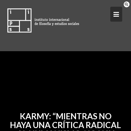
S
k
i
p
t
o
c
o
n
t
e
n
t
KARMY: “MIENTRAS NO
HAYA UNA CRÍTICA RADICAL